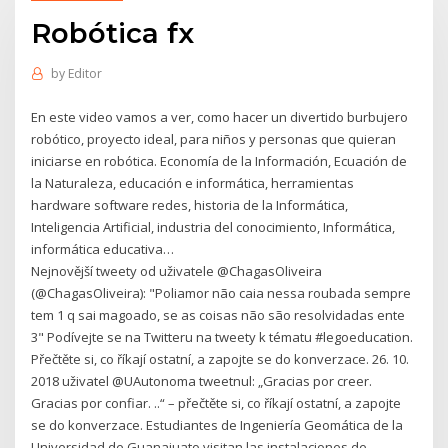
Robótica fx
by
Editor
En este video vamos a ver, como hacer un divertido burbujero
robótico, proyecto ideal, para niños y personas que quieran
iniciarse en robótica. Economía de la Información, Ecuación de
la Naturaleza, educación e informática, herramientas
hardware software redes, historia de la Informática,
Inteligencia Artificial, industria del conocimiento, Informática,
informática educativa…
Nejnovější tweety od uživatele @ChagasOliveira
(@ChagasOliveira): "Poliamor não caia nessa roubada sempre
tem 1 q sai magoado, se as coisas não são resolvidadas ente
3" Podívejte se na Twitteru na tweety k tématu #legoeducation.
Přečtěte si, co říkají ostatní, a zapojte se do konverzace. 26. 10.
2018 uživatel @UAutonoma tweetnul: „Gracias por creer.
Gracias por confiar. ..“ – přečtěte si, co říkají ostatní, a zapojte
se do konverzace. Estudiantes de Ingeniería Geomática de la
Universidad de Guanajuato visitan las instalaciones de