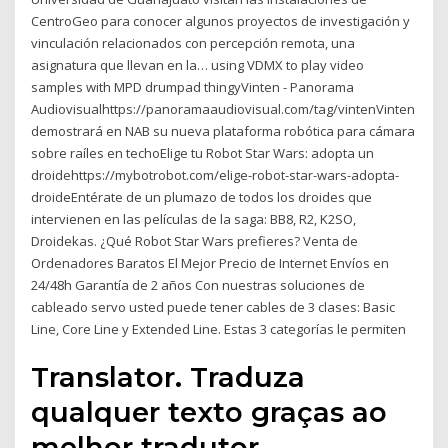
CentroGeo para conocer algunos proyectos de investigación y
vinculación relacionados con percepción remota, una
asignatura que llevan en la… using VDMX to play video
samples with MPD drumpad thingyVinten - Panorama
Audiovisualhttps://panoramaaudiovisual.com/tag/vintenVinten
demostrará en NAB su nueva plataforma robótica para cámara
sobre raíles en techoElige tu Robot Star Wars: adopta un
droidehttps://mybotrobot.com/elige-robot-star-wars-adopta-
droideEntérate de un plumazo de todos los droides que
intervienen en las películas de la saga: BB8, R2, K2SO,
Droidekas. ¿Qué Robot Star Wars prefieres? Venta de
Ordenadores Baratos El Mejor Precio de Internet Envíos en
24/48h Garantía de 2 años Con nuestras soluciones de
cableado servo usted puede tener cables de 3 clases: Basic
Line, Core Line y Extended Line. Estas 3 categorías le permiten
Translator. Traduza
qualquer texto graças ao
melhor tradutor