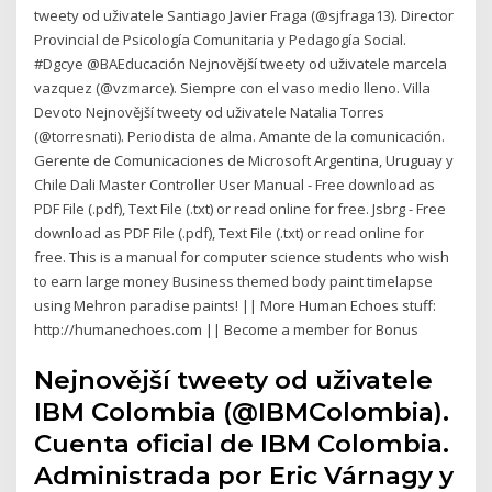
tweety od uživatele Santiago Javier Fraga (@sjfraga13). Director
Provincial de Psicología Comunitaria y Pedagogía Social.
#Dgcye @BAEducación Nejnovější tweety od uživatele marcela
vazquez (@vzmarce). Siempre con el vaso medio lleno. Villa
Devoto Nejnovější tweety od uživatele Natalia Torres
(@torresnati). Periodista de alma. Amante de la comunicación.
Gerente de Comunicaciones de Microsoft Argentina, Uruguay y
Chile Dali Master Controller User Manual - Free download as
PDF File (.pdf), Text File (.txt) or read online for free. Jsbrg - Free
download as PDF File (.pdf), Text File (.txt) or read online for
free. This is a manual for computer science students who wish
to earn large money Business themed body paint timelapse
using Mehron paradise paints! || More Human Echoes stuff:
http://humanechoes.com || Become a member for Bonus
Nejnovější tweety od uživatele
IBM Colombia (@IBMColombia).
Cuenta oficial de IBM Colombia.
Administrada por Eric Várnagy y